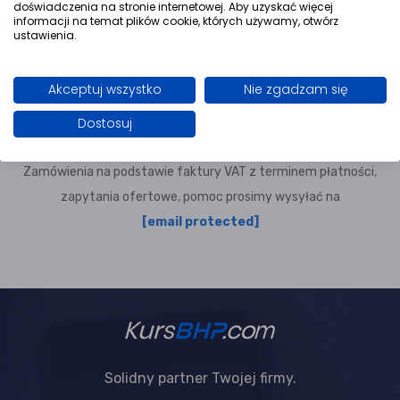
doświadczenia na stronie internetowej. Aby uzyskać więcej
Szybki kontakt
informacji na temat plików cookie, których używamy, otwórz
ustawienia.
Tel.:
+48 698 521 590
Akceptuj wszystko
Nie zgadzam się
Dostosuj
Napisz do nas
Zamówienia na podstawie faktury VAT z terminem płatności,
zapytania ofertowe, pomoc prosimy wysyłać na
[email protected]
Solidny partner Twojej firmy.