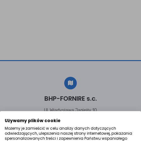
BHP-FORNIRE s.c.
Ul. Władysława Jagiełły 10
32-600 Oświęcim, Małopolska
Używamy plików cookie
Możemy je zamieścić w celu analizy danych dotyczących
odwiedzających, ulepszenia naszej strony internetowej, pokazania
spersonalizowanych treści i zapewnienia Państwu wspaniałego