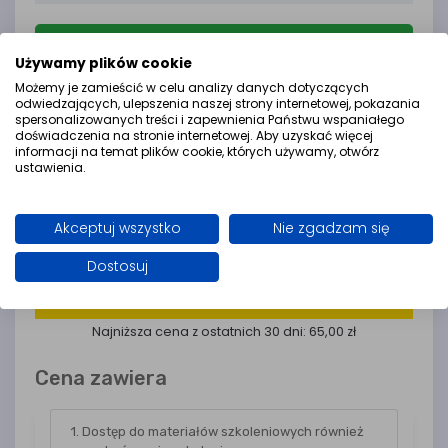
Zamówienia przez Instytucje publiczne
Dodaj do koszyka
Używamy plików cookie
Możemy je zamieścić w celu analizy danych dotyczących
odwiedzających, ulepszenia naszej strony internetowej, pokazania
Zamówienia przez Instytucje publiczne
spersonalizowanych treści i zapewnienia Państwu wspaniałego
doświadczenia na stronie internetowej. Aby uzyskać więcej
Ceny
informacji na temat plików cookie, których używamy, otwórz
ustawienia.
Ilość osób
Cena/os.
Akceptuj wszystko
Nie zgadzam się
od
1
do
999
osób
65,00 PLN
Dostosuj
Obniżka
- 20%
Najniższa cena z ostatnich 30 dni: 65,00 zł
Cena zawiera
1. Dostęp do materiałów szkoleniowych również