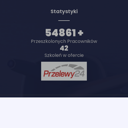
Statystyki
54861 +
Przeszkolonych Pracowników
42
Szkoleń w ofercie
© Copyright 2019
KursBHP.com
- Szkolenia BHP
online na terenie całego kraju.
Prawa autorskie