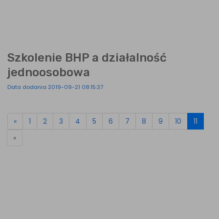
Szkolenie BHP a działalność
jednoosobowa
Data dodania 2019-09-21 08:15:37
«
1
2
3
4
5
6
7
8
9
10
11
»