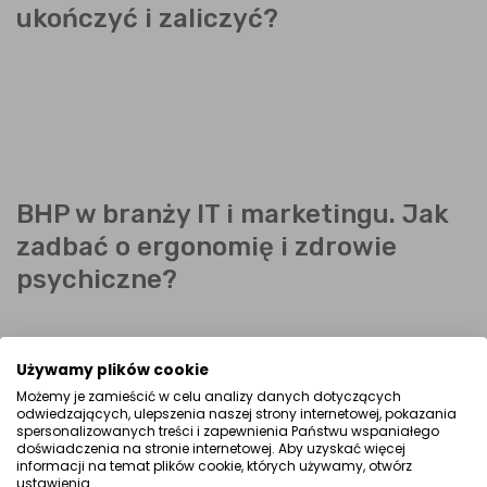
ukończyć i zaliczyć?
BHP w branży IT i marketingu. Jak
zadbać o ergonomię i zdrowie
psychiczne?
Używamy plików cookie
Możemy je zamieścić w celu analizy danych dotyczących
odwiedzających, ulepszenia naszej strony internetowej, pokazania
spersonalizowanych treści i zapewnienia Państwu wspaniałego
doświadczenia na stronie internetowej. Aby uzyskać więcej
informacji na temat plików cookie, których używamy, otwórz
Jak dbać o bezpieczeństwo pracy
ustawienia.