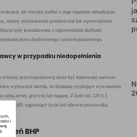
P
j
akuacji, ale również zadbać o jego regularne aktualizacje,
s
ku, zmiany przeznaczenia pomieszczeń lub wprowadzenia
p
yfikacje były konsultowane z odpowiednimi służbami
przepisami prawa budowlanego i przeciwpożarowego.
awcy w przypadku niedopełnienia
lub ochrony przeciwpożarowej może być traktowane zarówno
N
odeksu wykroczeń określa, że działania ryzykujące wywołaniem
2
a sobą areszt, grzywnę lub naganę. Z kolei art. 220 § 1
resie BHP, zagrażające życiu lub zdrowiu pracownika,
cych,
eści i
wej.
zkoleń BHP
y,