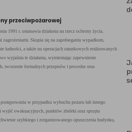
z
d
ony przeciwpożarowej
nia 1991 r. ustanawia działania na rzecz ochrony życia,
mi zagrożeniami. Skupia się na zapobieganiu wypadkom,
ie ludności, a także na operacjach ratunkowych realizowanych
łowo wyjaśnia te działania, wymieniając zapewnienie
J
 tworzenie formalnych przepisów i procedur oraz
p
s
b postępowania w przypadku wybuchu pożaru lub innego
ji wyjść ewakuacyjnych, punktów zbiórki oraz sprzętu
liwienie szybkiego i zorganizowanego opuszczenia budynku,
.