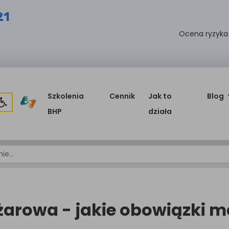
21
Ocena ryzyk
Szkolenia
Cennik
Jak to
Blog
BHP
działa
żarowa - jakie obowiązki