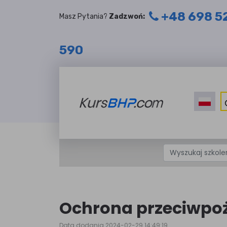
+48 698 5
Masz Pytania?
Zadzwoń:
590
Ochrona przeciwpo
Data dodania 2024-02-29 14:49:19